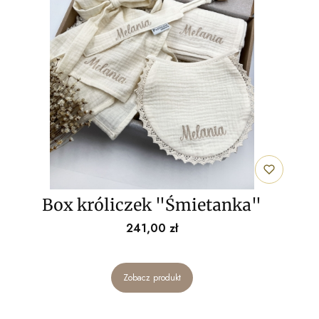
Box króliczek "Śmietanka"
Cena
241,00 zł
Zobacz produkt