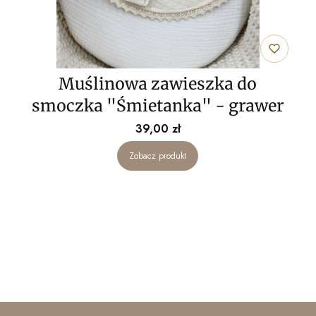
Muślinowa zawieszka do
smoczka "Śmietanka" - grawer
Cena
39,00 zł
Zobacz produkt