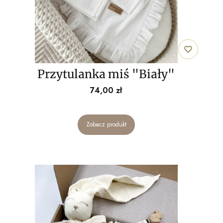
Przytulanka miś "Biały"
Cena
74,00 zł
Zobacz produkt