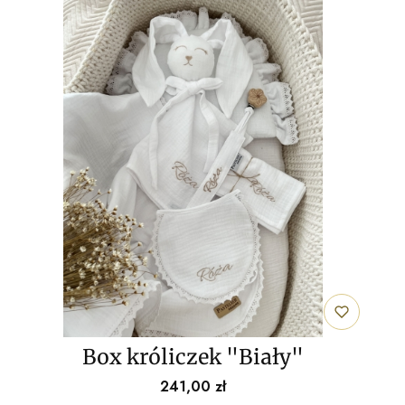
Box króliczek "Biały"
Cena
241,00 zł