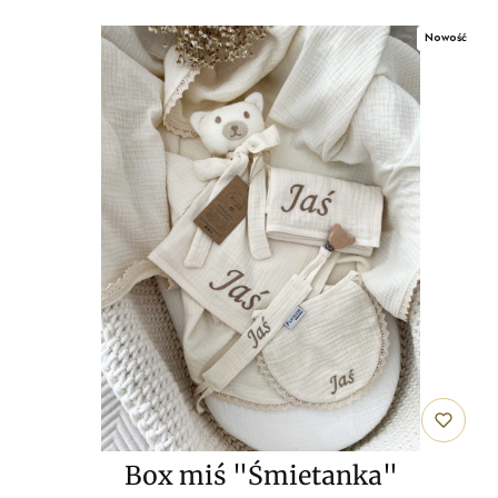
Nowość
Box miś "Śmietanka"