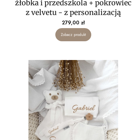
żłobka i przedszkola + pokrowiec
z velvetu - z personalizacją
Cena
279,00 zł
Zobacz produkt