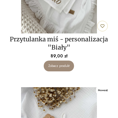
Przytulanka miś - personalizacja
"Biały"
Cena
89,00 zł
Zobacz produkt
Nowość