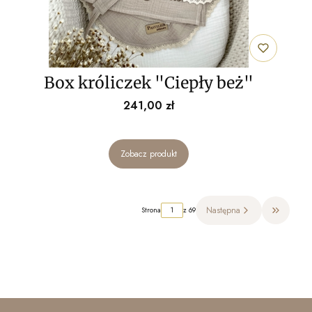
Box króliczek "Ciepły beż"
Cena
241,00 zł
Zobacz produkt
Następna
Strona
z 69
Przejdź do