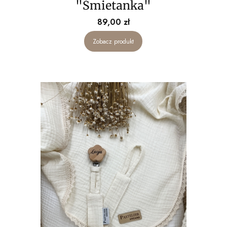
"Śmietanka"
Cena
89,00 zł
Zobacz produkt