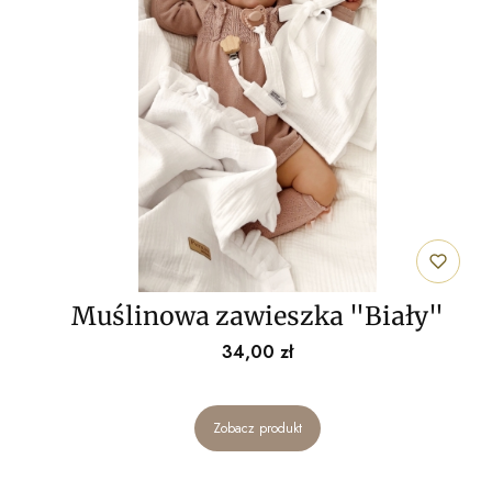
Muślinowa zawieszka "Biały"
Cena
34,00 zł
Zobacz produkt