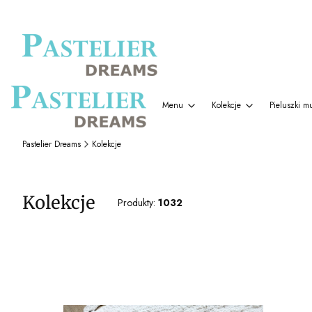
Menu
Kolekcje
Pieluszki m
Pastelier Dreams
Kolekcje
Kolekcje
Produkty:
1032
Lista produktów