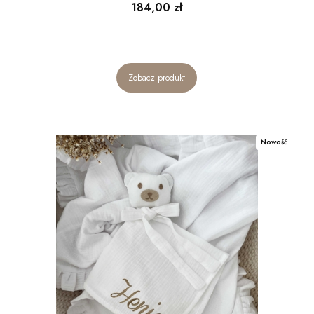
Cena
184,00 zł
Zobacz produkt
Nowość