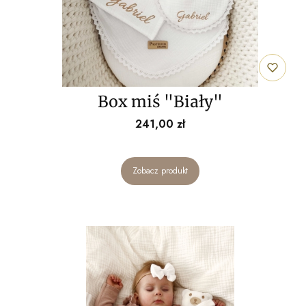
Box miś "Biały"
Cena
241,00 zł
Zobacz produkt