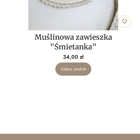
Muślinowa zawieszka
"Śmietanka"
Cena
34,00 zł
Zobacz produkt