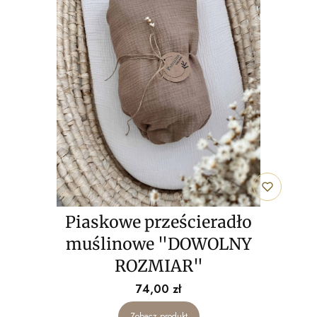
Piaskowe prześcieradło
muślinowe "DOWOLNY
ROZMIAR"
Cena
74,00 zł
Zobacz produkt