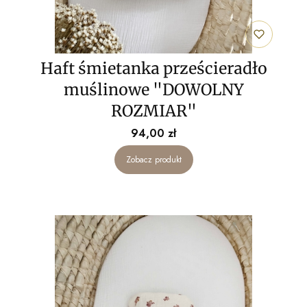
Haft śmietanka prześcieradło
muślinowe "DOWOLNY
ROZMIAR"
Cena
94,00 zł
Zobacz produkt