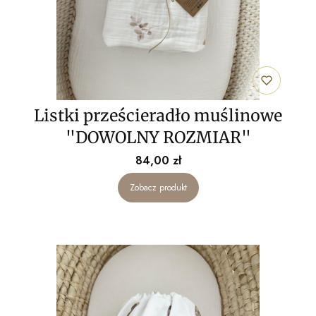
Listki prześcieradło muślinowe
"DOWOLNY ROZMIAR"
Cena
84,00 zł
Zobacz produkt