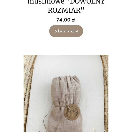
muślinowe "DOWOLNY
ROZMIAR"
Cena
74,00 zł
Zobacz produkt