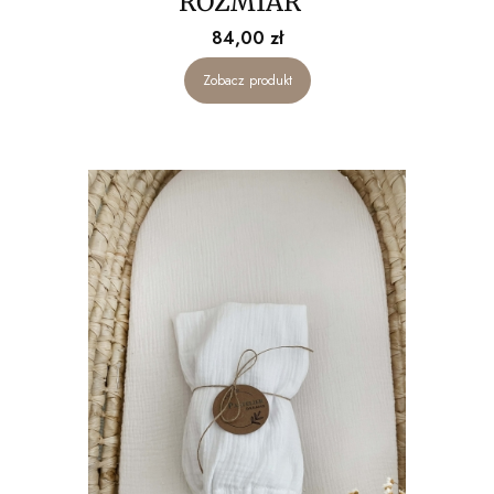
ROZMIAR"
Cena
84,00 zł
Zobacz produkt