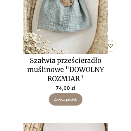
Szałwia prześcieradło
muślinowe "DOWOLNY
ROZMIAR"
Cena
74,00 zł
Zobacz produkt