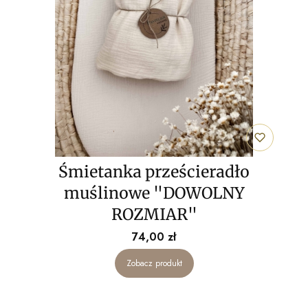
Śmietanka prześcieradło
muślinowe "DOWOLNY
ROZMIAR"
Cena
74,00 zł
Zobacz produkt