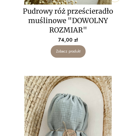
Pudrowy róż prześcieradło
muślinowe "DOWOLNY
ROZMIAR"
Cena
74,00 zł
Zobacz produkt