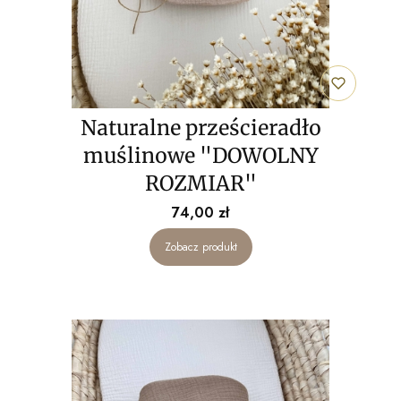
Naturalne prześcieradło
muślinowe "DOWOLNY
ROZMIAR"
Cena
74,00 zł
Zobacz produkt