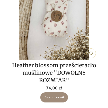
Heather blossom prześcieradło
muślinowe "DOWOLNY
ROZMIAR"
Cena
74,00 zł
Zobacz produkt