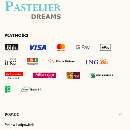
PŁATNOŚCI
Linki w stopce
POMOC
Pytania i odpowiedzi