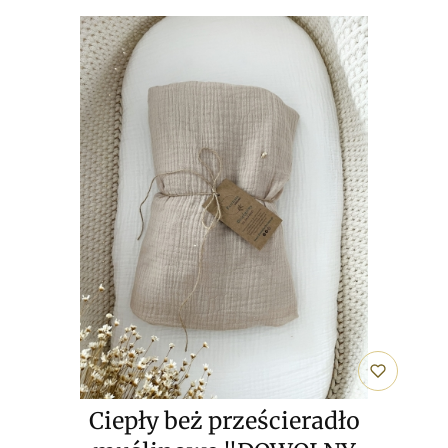
Ciepły beż prześcieradło