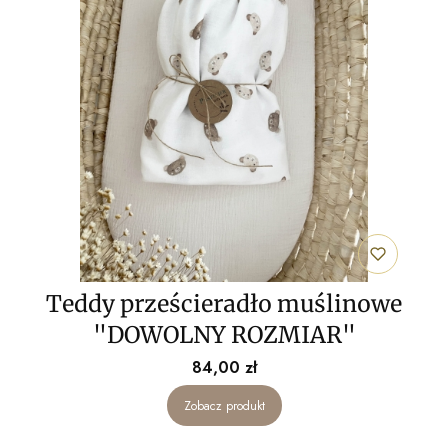
Teddy prześcieradło muślinowe
"DOWOLNY ROZMIAR"
Cena
84,00 zł
Zobacz produkt