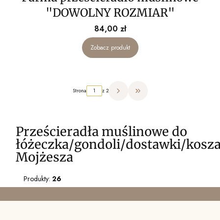
"DOWOLNY ROZMIAR"
Cena
84,00 zł
Zobacz produkt
Strona
z 2
Przejdź do ostatniej strony z pr
Prześcieradła muślinowe do
łóżeczka/gondoli/dostawki/kosz
Mojżesza
Produkty:
26