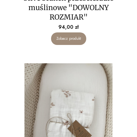
muślinowe "DOWOLNY
ROZMIAR"
Cena
94,00 zł
Zobacz produkt