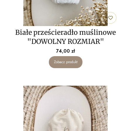
Białe prześcieradło muślinowe
"DOWOLNY ROZMIAR"
Cena
74,00 zł
Zobacz produkt