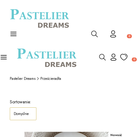
Produk
Otwórz wyszukiwarkę
Prod
Otwórz wyszukiwarkę
Pastelier Dreams
Prześcieradła
Lista produktów
Sortowanie:
Domyślne
Nowość