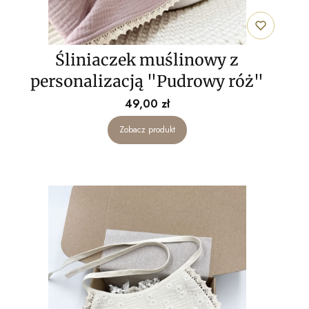
Śliniaczek muślinowy z
personalizacją "Pudrowy róż"
Cena
49,00 zł
Zobacz produkt