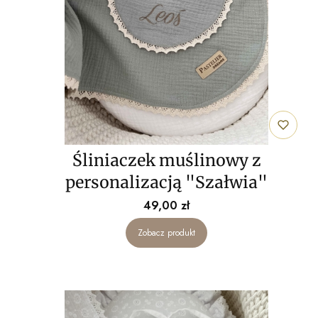
Śliniaczek muślinowy z
personalizacją "Szałwia"
Cena
49,00 zł
Zobacz produkt