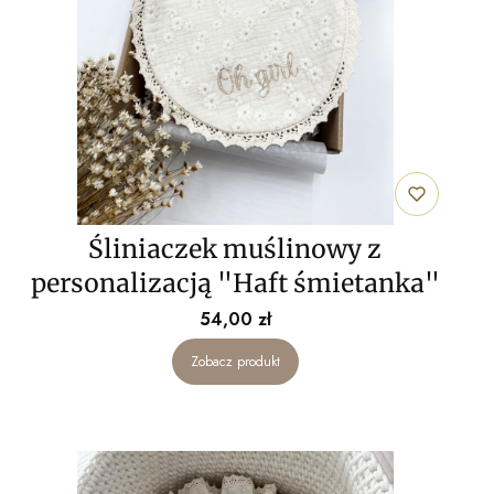
Śliniaczek muślinowy z
personalizacją "Haft śmietanka"
Cena
54,00 zł
Zobacz produkt