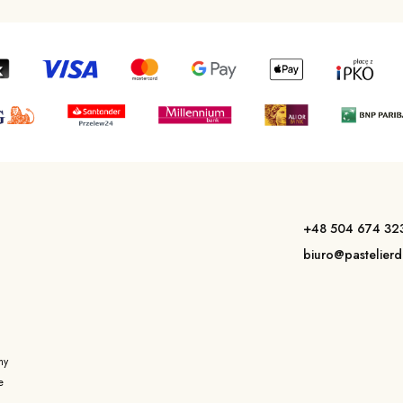
+48 504 674 32
a
biuro@pastelierd
my
e