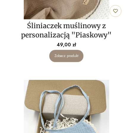
Śliniaczek muślinowy z
personalizacją "Piaskowy"
Cena
49,00 zł
Zobacz produkt