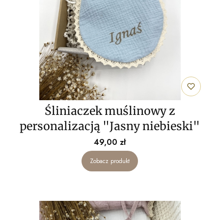
Śliniaczek muślinowy z
personalizacją "Jasny niebieski"
Cena
49,00 zł
Zobacz produkt