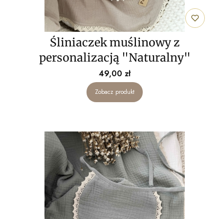
Śliniaczek muślinowy z
personalizacją "Naturalny"
Cena
49,00 zł
Zobacz produkt