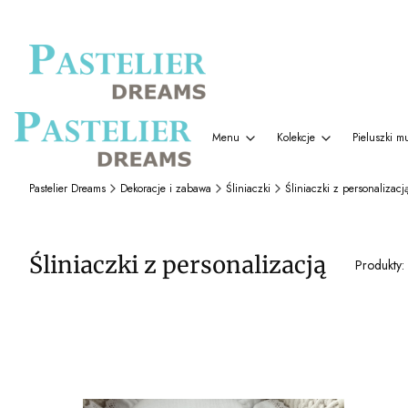
Menu
Kolekcje
Pieluszki m
Pastelier Dreams
Dekoracje i zabawa
Śliniaczki
Śliniaczki z personalizacj
Śliniaczki z personalizacją
Produkty:
Lista produktów