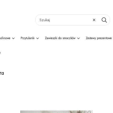
Wyczyść
Szukaj
uślinowe
Przytulanki
Zawieszki do smoczków
Zestawy prezentowe
ą
12