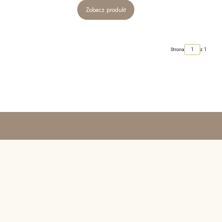
Zobacz produkt
Strona
z 1