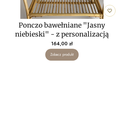
Ponczo bawełniane "Jasny
niebieski" - z personalizacją
Cena
164,00 zł
Zobacz produkt