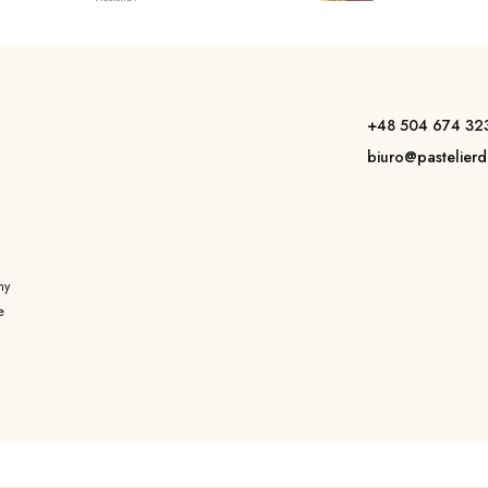
+48 504 674 32
a
biuro@pastelierd
my
e