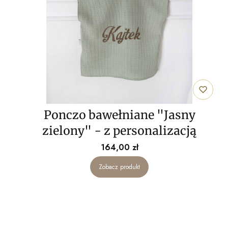
Ponczo bawełniane "Jasny
zielony" - z personalizacją
Cena
164,00 zł
Zobacz produkt