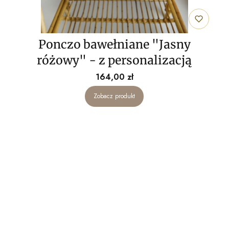
Ponczo bawełniane "Jasny
różowy" - z personalizacją
Cena
164,00 zł
Zobacz produkt