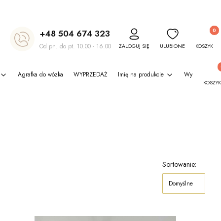
Produkty
+48 504 674 323
Od pn. do pt. 10.00 - 16.00
ZALOGUJ SIĘ
ULUBIONE
KOSZYK
Produ
Agrafka do wózka
WYPRZEDAŻ
Imię na produkcie
Wyprawka do p
KOSZYK
Sortowanie:
Domyślne