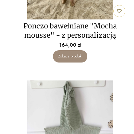
Ponczo bawełniane "Mocha
mousse" - z personalizacją
Cena
164,00 zł
Zobacz produkt