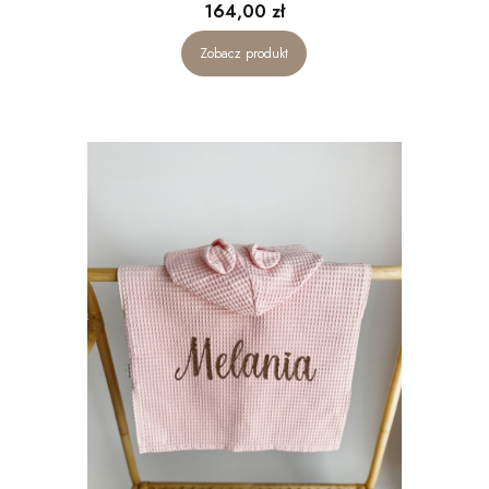
Cena
164,00 zł
Zobacz produkt