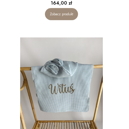
Cena
164,00 zł
Zobacz produkt