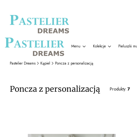
Menu
Kolekcje
Pieluszki m
Pastelier Dreams
Kąpiel
Poncza z personalizacją
Poncza z personalizacją
Produkty:
7
Lista produktów