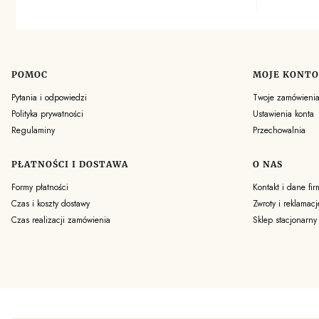
POMOC
MOJE KONTO
Linki w stopce
Pytania i odpowiedzi
Twoje zamówieni
Polityka prywatności
Ustawienia konta
Regulaminy
Przechowalnia
PŁATNOŚCI I DOSTAWA
O NAS
Formy płatności
Kontakt i dane fir
Czas i koszty dostawy
Zwroty i reklamacj
Czas realizacji zamówienia
Sklep stacjonarny